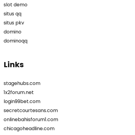
slot demo
situs qq
situs pkv
domino
dominoqq
Links
stagehubs.com
1x2forum.net
login99bet.com
secretcourtesans.com
onlinebahisforum1.com
chicagoheadline.com