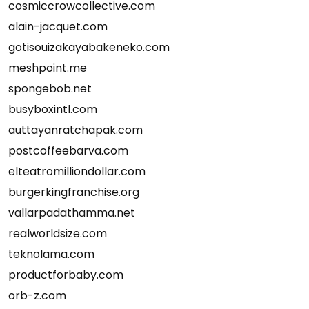
cosmiccrowcollective.com
alain-jacquet.com
gotisouizakayabakeneko.com
meshpoint.me
spongebob.net
busyboxintl.com
auttayanratchapak.com
postcoffeebarva.com
elteatromilliondollar.com
burgerkingfranchise.org
vallarpadathamma.net
realworldsize.com
teknolama.com
productforbaby.com
orb-z.com