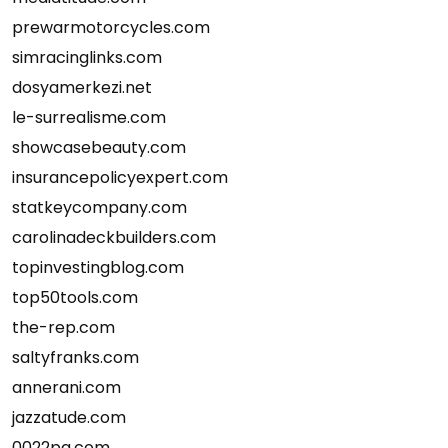
prewarmotorcycles.com
simracinglinks.com
dosyamerkezi.net
le-surrealisme.com
showcasebeauty.com
insurancepolicyexpert.com
statkeycompany.com
carolinadeckbuilders.com
topinvestingblog.com
top50tools.com
the-rep.com
saltyfranks.com
annerani.com
jazzatude.com
0022pa.com