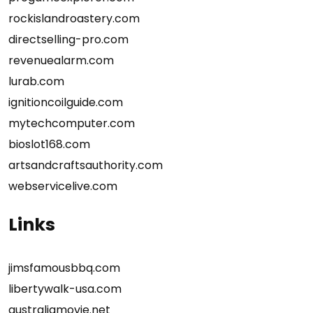
rockislandroastery.com
directselling-pro.com
revenuealarm.com
lurab.com
ignitioncoilguide.com
mytechcomputer.com
bioslot168.com
artsandcraftsauthority.com
webservicelive.com
Links
jimsfamousbbq.com
libertywalk-usa.com
australiamovie.net