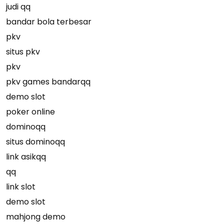
judi qq
bandar bola terbesar
pkv
situs pkv
pkv
pkv games bandarqq
demo slot
poker online
dominoqq
situs dominoqq
link asikqq
qq
link slot
demo slot
mahjong demo