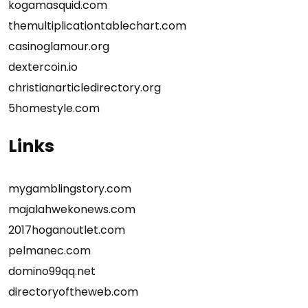
kogamasquid.com
themultiplicationtablechart.com
casinoglamour.org
dextercoin.io
christianarticledirectory.org
5homestyle.com
Links
mygamblingstory.com
majalahwekonews.com
2017hoganoutlet.com
pelmanec.com
domino99qq.net
directoryoftheweb.com