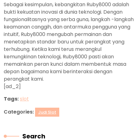
Sebagai kesimpulan, kebangkitan Ruby8000 adalah
bukti kekuatan inovasi di dunia teknologi. Dengan
fungsionalitasnya yang serba guna, langkah -langkah
keamanan canggih, dan antarmuka pengguna yang
intuitif, Ruby8000 mengubah permainan dan
menetapkan standar baru untuk perangkat yang
terhubung. Ketika kami terus merangkul
kemungkinan teknologi, Ruby8000 pasti akan
memainkan peran kunci dalam membentuk masa
depan bagaimana kami berinteraksi dengan
perangkat kami.
[ad_2]
Tags:
slot
Categories:
Judi Slot
Search