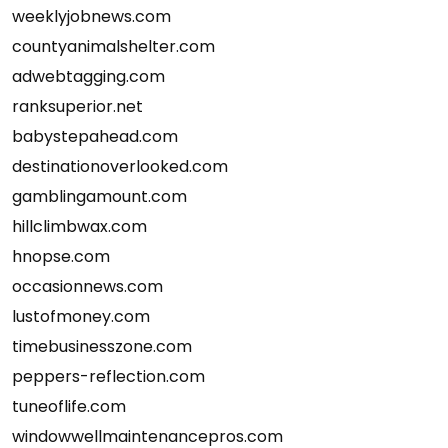
weeklyjobnews.com
countyanimalshelter.com
adwebtagging.com
ranksuperior.net
babystepahead.com
destinationoverlooked.com
gamblingamount.com
hillclimbwax.com
hnopse.com
occasionnews.com
lustofmoney.com
timebusinesszone.com
peppers-reflection.com
tuneoflife.com
windowwellmaintenancepros.com