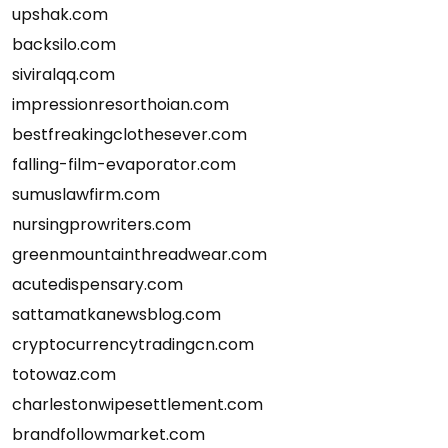
upshak.com
backsilo.com
siviralqq.com
impressionresorthoian.com
bestfreakingclothesever.com
falling-film-evaporator.com
sumuslawfirm.com
nursingprowriters.com
greenmountainthreadwear.com
acutedispensary.com
sattamatkanewsblog.com
cryptocurrencytradingcn.com
totowaz.com
charlestonwipesettlement.com
brandfollowmarket.com