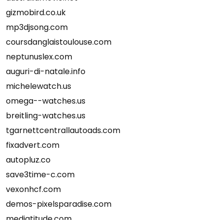
gizmobird.co.uk
mp3djsong.com
coursdanglaistoulouse.com
neptunuslex.com
auguri-di-natale.info
michelewatch.us
omega--watches.us
breitling-watches.us
tgarnettcentrallautoads.com
fixadvert.com
autopluz.co
save3time-c.com
vexonhcf.com
demos-pixelsparadise.com
mediatitude.com