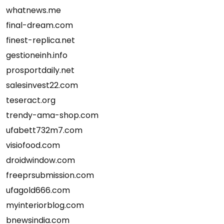
whatnews.me
final-dream.com
finest-replica.net
gestioneinh.info
prosportdaily.net
salesinvest22.com
teseract.org
trendy-ama-shop.com
ufabett732m7.com
visiofood.com
droidwindow.com
freeprsubmission.com
ufagold666.com
myinteriorblog.com
bnewsindia.com